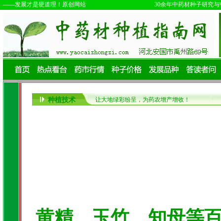
种植技术
让大地绿彩纷呈，为药农增产增收！
黄精、玉竹、知母等